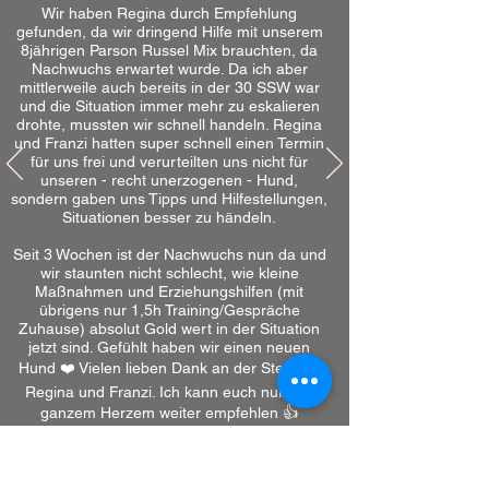
Wir haben Regina durch Empfehlung
gefunden, da wir dringend Hilfe mit unserem
8jährigen Parson Russel Mix brauchten, da
Nachwuchs erwartet wurde. Da ich aber
mittlerweile auch bereits in der 30 SSW war
und die Situation immer mehr zu eskalieren
drohte, mussten wir schnell handeln. Regina
und Franzi hatten super schnell einen Termin
für uns frei und verurteilten uns nicht für
unseren - recht unerzogenen - Hund,
sondern gaben uns Tipps und Hilfestellungen,
Situationen besser zu händeln.
Seit 3 Wochen ist der Nachwuchs nun da und
wir staunten nicht schlecht, wie kleine
Maßnahmen und Erziehungshilfen (mit
übrigens nur 1,5h Training/Gespräche
Zuhause) absolut Gold wert in der Situation
jetzt sind. Gefühlt haben wir einen neuen
Hund ❤️ Vielen lieben Dank an der Stelle an
Regina und Franzi. Ich kann euch nur von
ganzem Herzem weiter empfehlen 👍
⭐️⭐️⭐️⭐️⭐️