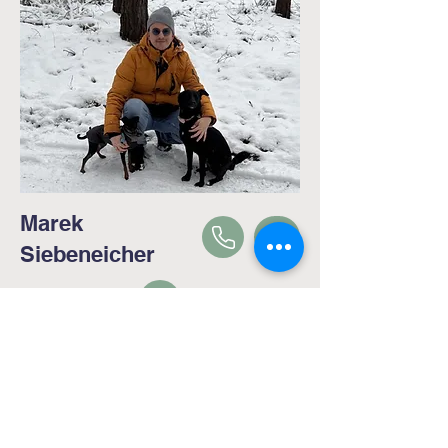
Marek
Siebeneicher
Meine erste eigene Hündin, Trixie (Prager
Rattler), zog 2009 zu mir. Obwohl ich bereits
seit Kindesalter mit Deutschen
Schäferhunden aufgewachsen bin, habe ich
schnell gelernt, dass ein eigener Hund neue
Verantwortung bedeutet.
Durch