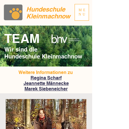
Hundeschule
ME
Kleinmachnow
NU
TEAM
Wir sind die
Hundeschule Kleinmachnow
Weitere Informationen zu
Regina Scharf
Jeannette Männecke
Marek Siebeneicher